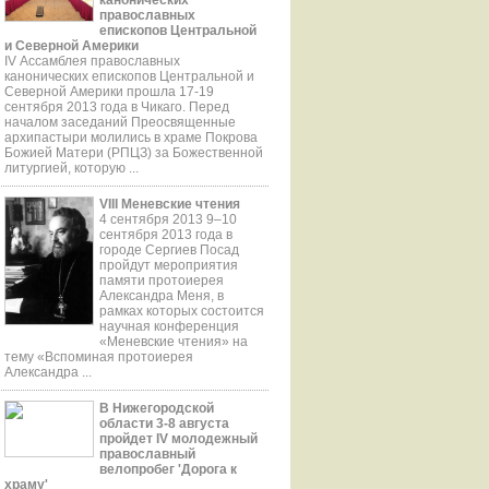
православных
епископов Центральной
и Северной Америки
IV Ассамблея православных
канонических епископов Центральной и
Северной Америки прошла 17-19
сентября 2013 года в Чикаго. Перед
началом заседаний Преосвященные
aрхипастыри молились в храме Покрова
Божией Матери (РПЦЗ) за Божественной
литургией, которую ...
VIII Меневские чтения
4 сентября 2013 9–10
сентября 2013 года в
городе Сергиев Посад
пройдут мероприятия
памяти протоиерея
Александра Меня, в
рамках которых состоится
научная конференция
«Меневские чтения» на
тему «Вспоминая протоиерея
Александра ...
В Нижегородской
области 3-8 августа
пройдет IV молодежный
православный
велопробег 'Дорога к
храму'