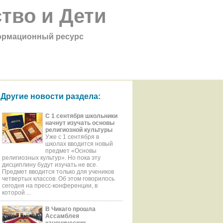
тво и Дети
рмационный ресурс
Другие новости раздела:
С 1 сентября школьники
начнут изучать основы
религиозной культуры
Уже с 1 сентября в
школах вводится новый
предмет «Основы
религиозных культур». Но пока эту
дисциплину будут изучать не все.
Предмет вводится только для учеников
четвертых классов. Об этом говорилось
сегодня на пресс-конференции, в
которой ...
В Чикаго прошла
Ассамблея
канонических