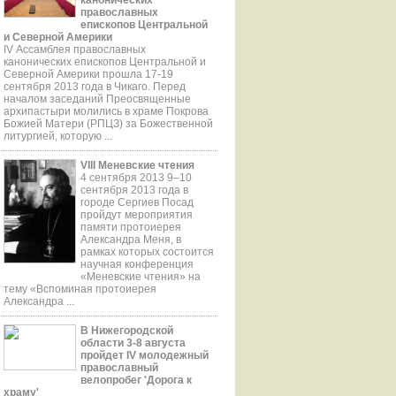
православных
епископов Центральной
и Северной Америки
IV Ассамблея православных
канонических епископов Центральной и
Северной Америки прошла 17-19
сентября 2013 года в Чикаго. Перед
началом заседаний Преосвященные
aрхипастыри молились в храме Покрова
Божией Матери (РПЦЗ) за Божественной
литургией, которую ...
VIII Меневские чтения
4 сентября 2013 9–10
сентября 2013 года в
городе Сергиев Посад
пройдут мероприятия
памяти протоиерея
Александра Меня, в
рамках которых состоится
научная конференция
«Меневские чтения» на
тему «Вспоминая протоиерея
Александра ...
В Нижегородской
области 3-8 августа
пройдет IV молодежный
православный
велопробег 'Дорога к
храму'