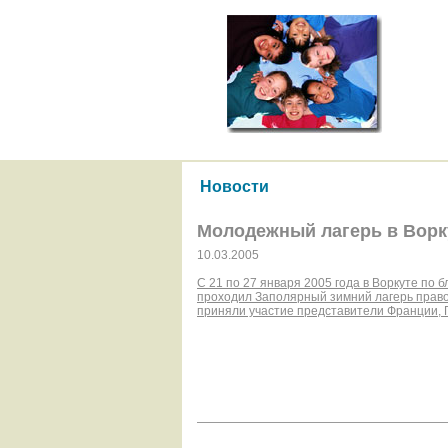
Новости
Молодежный лагерь в Ворк
10.03.2005
С 21 по 27 января 2005 года в Воркуте по
проходил Заполярный зимний лагерь право
приняли участие представители Франции, Г