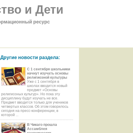
тво и Дети
рмационный ресурс
Другие новости раздела:
С 1 сентября школьники
начнут изучать основы
религиозной культуры
Уже с 1 сентября в
школах вводится новый
предмет «Основы
религиозных культур». Но пока эту
дисциплину будут изучать не все.
Предмет вводится только для учеников
четвертых классов. Об этом говорилось
сегодня на пресс-конференции, в
которой ...
В Чикаго прошла
Ассамблея
канонических