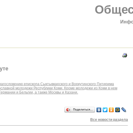
Общес
Инфо
уте
 благословению епископа Сыктывкарского и Воркутинского Питирима
славной молодежи Республики Коми. Кроме молодежи из Коми в нем
ермании и Бельгии, а также Москвы и Казани.
Поделиться…
Все новости раздела