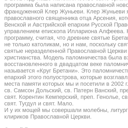
программа была написана православной нов
француженкой Клер Жуньеви. Клер Жуньеви я
православного священника отца Арсения, ко
Венской и Австрийской епархии Русской Пра
управлением епископа Иллариона Алфеева. 
программу, считая, что древние святые Брет
не только католикам, но и нам, поскольку св
святые неразделенной Православной Церкви
христианства. Модель паломничества была вз
восстановленного в двадцатом веке паломнич
называется «Круг Бретани». Это паломничест
епархий этого полуострова, которые возглав
места памяти которых мы и посетили в 2002 г
св. Самсон Дольский, св. Патерн Ванский, п
свят. Корентин Кемперский, преп. Генолье, свя
свят. Тугдул и свят. Мало.
И у их мощей мы совершали молебны, литург
клириков Православной Церкви.