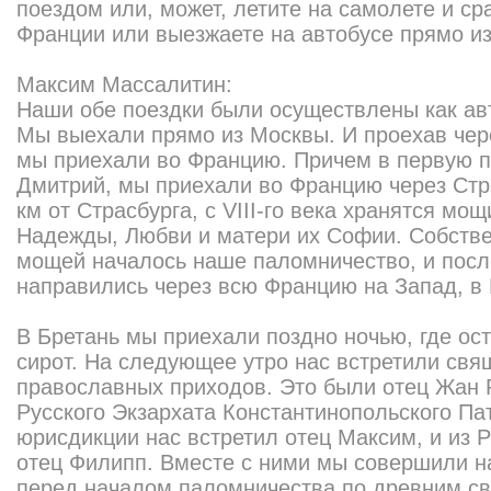
поездом или, может, летите на самолете и ср
Франции или выезжаете на автобусе прямо и
Максим Массалитин:
Наши обе поездки были осуществлены как ав
Мы выехали прямо из Москвы. И проехав чер
мы приехали во Францию. Причем в первую по
Дмитрий, мы приехали во Францию через Стра
км от Страсбурга, с VIII-го века хранятся мо
Надежды, Любви и матери их Софии. Собстве
мощей началось наше паломничество, и пос
направились через всю Францию на Запад, в 
В Бретань мы приехали поздно ночью, где ос
сирот. На следующее утро нас встретили св
православных приходов. Это были отец Жан 
Русского Экзархата Константинопольского Пат
юрисдикции нас встретил отец Максим, и из 
отец Филипп. Вместе с ними мы совершили 
перед началом паломничества по древним св