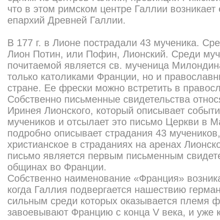
что в этом римском центре Галлии возникает 
епархий Древней Галлии.
В 177 г. в Лионе пострадали 43 мученика. Сре
Лион Потин, или Пофин, Лионский. Среди му
почитаемой является св. мученица Милондин
только католиками Франции, но и православ
стране. Ее фрески можно встретить в правос
Собственно письменные свидетельства относя
Иринея Лионского, который описывает событи
мучеников и отсылает это письмо Церкви в М
подробно описывает страдания 43 мучеников
христианское в страданиях на аренах Лионско
письмо является первым письменным свидете
общинах во Франции.
Собственно наименование «Франция» возникае
когда Галлия подвергается нашествию герма
сильным среди которых оказывается племя ф
завоевывают Францию с конца V века, и уже 