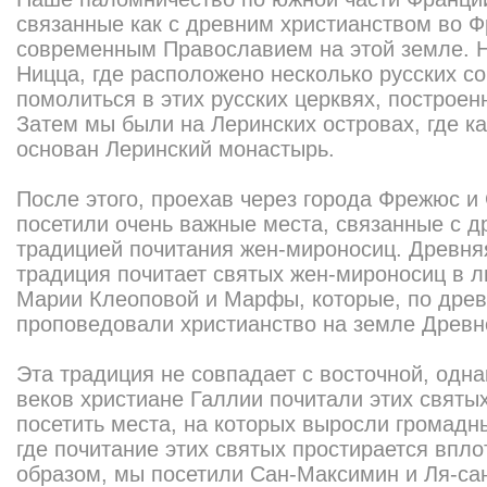
связанные как с древним христианством во Фр
современным Православием на этой земле. Н
Ницца, где расположено несколько русских с
помолиться в этих русских церквях, построе
Затем мы были на Леринских островах, где к
основан Леринский монастырь.
После этого, проехав через города Фрежюс и
посетили очень важные места, связанные с д
традицией почитания жен-мироносиц. Древня
традиция почитает святых жен-мироносиц в л
Марии Клеоповой и Марфы, которые, по дре
проповедовали христианство на земле Древне
Эта традиция не совпадает с восточной, одн
веков христиане Галлии почитали этих святы
посетить места, на которых выросли громадн
где почитание этих святых простирается впло
образом, мы посетили Сан-Максимин и Ля-са