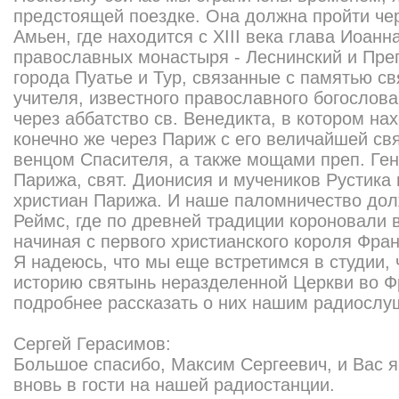
предстоящей поездке. Она должна пройти че
Амьен, где находится с XIII века глава Иоанн
православных монастыря - Леснинский и Пре
города Пуатье и Тур, связанные с памятью свя
учителя, известного православного богослова
через аббатство св. Венедикта, в котором на
конечно же через Париж с его величайшей с
венцом Спасителя, а также мощами преп. Ге
Парижа, свят. Дионисия и мучеников Рустика
христиан Парижа. И наше паломничество дол
Реймс, где по древней традиции короновали 
начиная с первого христианского короля Фра
Я надеюсь, что мы еще встретимся в студии,
историю святынь неразделенной Церкви во Фр
подробнее рассказать о них нашим радиослу
Сергей Герасимов:
Большое спасибо, Максим Сергеевич, и Вас 
вновь в гости на нашей радиостанции.