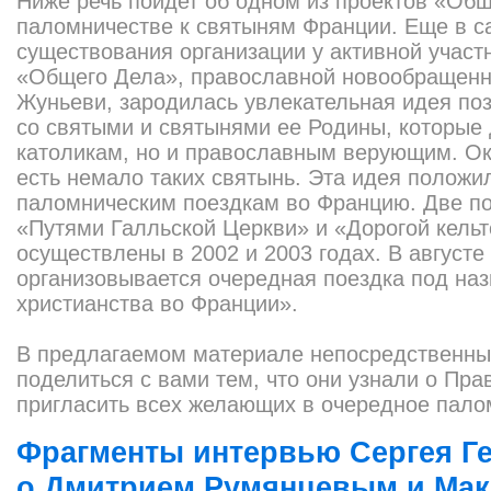
Ниже речь пойдет об одном из проектов «Общ
паломничестве к святыням Франции. Еще в с
существования организации у активной участ
«Общего Дела», православной новообращен
Жуньеви, зародилась увлекательная идея по
со святыми и святынями ее Родины, которые 
католикам, но и православным верующим. Ок
есть немало таких святынь. Эта идея положи
паломническим поездкам во Францию. Две по
«Путями Галльской Церкви» и «Дорогой кельт
осуществлены в 2002 и 2003 годах. В августе 
организовывается очередная поездка под на
христианства во Франции».
В предлагаемом материале непосредственные
поделиться с вами тем, что они узнали о Пр
пригласить всех желающих в очередное пало
Фрагменты интервью Сергея Г
о.Дмитрием Румянцевым и Ма