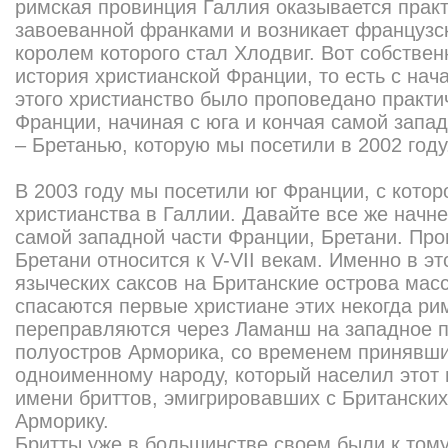
римская провинция Галлия оказывается прак
завоеванной франками и возникает французс
королем которого стал Хлодвиг. Вот собствен
история христианской Франции, то есть с нач
этого христианство было проповедано практич
Франции, начиная с юга и кончая самой запа
– Бретанью, которую мы посетили в 2002 году
В 2003 году мы посетили юг Франции, с котор
христианства в Галлии. Давайте все же начн
самой западной части Франции, Бретани. Про
Бретани относится к V-VII векам. Именно в э
языческих саксов на Британские острова мас
спасаются первые христиане этих некогда ри
переправляются через Ламанш на западное п
полуостров Арморика, со временем принявши
одноименному народу, который населил этот п
имени бриттов, эмигрировавших с Британских
Арморику.
Бритты уже в большинстве своем были к том