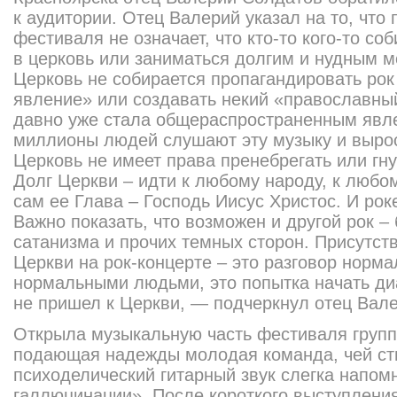
к аудитории. Отец Валерий указал на то, что
фестиваля не означает, что кто-то кого-то со
в церковь или заниматься долгим и нудным 
Церковь не собирается пропагандировать рок
явление» или создавать некий «православный
давно уже стала общераспространенным явле
миллионы людей слушают эту музыку и вырос
Церковь не имеет права пренебрегать или гн
Долг Церкви – идти к любому народу, к любом
сам ее Глава – Господь Иисус Христос. И рок
Важно показать, что возможен и другой рок – 
сатанизма и прочих темных сторон. Присутст
Церкви на рок-концерте – это разговор норм
нормальными людьми, это попытка начать диа
не пришел к Церкви, — подчеркнул отец Вале
Открыла музыкальную часть фестиваля груп
подающая надежды молодая команда, чей ст
психоделический гитарный звук слегка напо
галлюцинации». После короткого выступлени