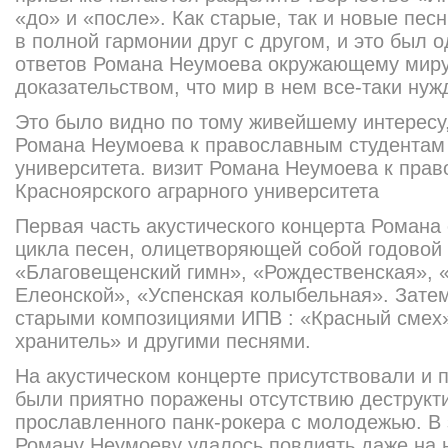
«до» и «после». Как старые, так и новые пе
в полной гармонии друг с другом, и это был 
ответов Романа Неумоева окружающему мир
доказательством, что мир в нем все-таки нуж
Это было видно по тому живейшему интересу,
Романа Неумоева к православным студентам 
университета. визит Романа Неумоева к пра
Красноярского аграрного университета
Первая часть акустического концерта Романа
цикла песен, олицетворяющей собой годовой
«Благовещенский гимн», «Рождественская», «
Елеонской», «Успенская колыбельная». Затем
старыми композициями ИПВ : «Красный смех»
хранитель» и другими песнями.
На акустическом концерте присутствовали и 
были приятно поражены отсутствию деструкт
прославленного панк-рокера с молодежью. В
Роману Неумоеву удалось повлиять даже на н