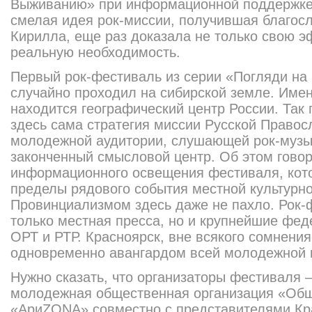
Выживанию» при информационной поддержке
смелая идея рок-миссии, получившая благос
Кирилла, еще раз доказала не только свою э
реальную необходимость.
Первый рок-фестиваль из серии «Погляди на
случайно проходил на сибирской земле. Име
находится географический центр России. Так 
здесь сама стратегия миссии Русской Правос
молодежной аудитории, слушающей рок-музык
законченный смысловой центр. Об этом говор
информационного освещения фестиваля, кот
пределы рядового события местной культурно
Провинциализмом здесь даже не пахло. Рок-
только местная пресса, но и крупнейшие фе
ОРТ и РТР. Красноярск, вне всякого сомнения
одновременно авангардом всей молодежной 
Нужно сказать, что организаторы фестиваля
молодежная общественная организация «Общ
«АриZONA» совместно с представителями Кр