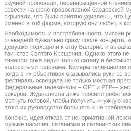
скучной проповеди, перенасыщенной чтением
совести на фоне православной бардовской му
скрывали, что были приятно удивлены, что Ц
именно в той форме, которую они любят, к ко
Необходимость и востребованность миссии р
очевидной буквально сразу после концерта, 
девушки подходили к отцу Валерию и выража
таинство Святого Крещения. Однако этого не 
тяжелом роке видит только сатану и бессмы
волосатыми головами. Камеры телеканалов 
когда в их объективах оказывались руки со в
фестиваль освещала не только местная пресс
федеральные телеканалы – ОРТ и РТР— жест
рокеров. Журналисты даже просили ребят вск
мотнуть головой, чтобы получить «нужную ка
этого их руководство большего и не требовал
Конечно, идея отказа от ненормативной лекси
музыке насилия, сатанизма и сатанинских си