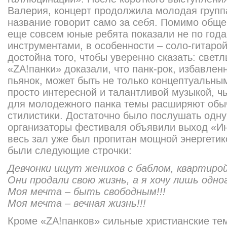
Валерия, концерт продолжила молодая группа
название говорит само за себя. Помимо обще
еще совсем юные ребята показали не по год
инструментами, в особенности – соло-гитаро
достойна того, чтобы уверенно сказать: светл
«ZA!панки» доказали, что панк-рок, избавленн
пьянок, может быть не только концептуальны
просто интересной и талантливой музыкой, ч
для молодежного панка темы расширяют обыч
стилистики. Достаточно было послушать одну 
организаторы фестиваля объявили выход «И
весь зал уже был пропитан мощной энергетик
были следующие строчки:
Девчонки ищут женихов с баблом, квартирой
Они продали свою жизнь, а я хочу лишь одно
Моя мечта – быть свободным!!!
Моя мечта – вечная жизнь!!!
Кроме «ZA!панков» сильные христианские те