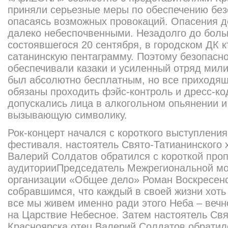
приняли серьезные меры по обеспечению без
опасаясь возможных провокаций. Опасения д
далеко небеспочвенными. Незадолго до боль
состоявшегося 20 сентября, в городском ДК к
сатанинскую пентаграмму. Поэтому безопасн
обеспечивали казаки и усиленный отряд мили
был абсолютно бесплатным, но все приходящ
обязаны проходить фэйс-контроль и дресс-код
допускались лица в алкогольном опьянении 
вызывающую символику.
Рок-концерт начался с короткого выступления
фестиваля. настоятель Свято-Татианинского 
Валерий Солдатов обратился с короткой про
аудиторииПредседатель Межрегиональной м
организации «Общее дело» Роман Воскресен
собравшимся, что каждый в своей жизни хоть 
все мы живем именно ради этого Неба – веч
на Царствие Небесное. Затем настоятель Свя
Красноярска отец Валерий Солдатов обратил