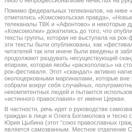
либо о непрофессионализме нечистых на рук
Помимо федеральных телеканалов, на ниве «
отметились «Комсомольская правда», «Новые
телеканалы ТВК и «Афонтово» и некоторые 
«Комсомолки» докатились до того, что опубл
тексты группы, которая не выступала на рок-
эти тексты были опубликованы, как «фестива
читателей так или иначе были введены в за
продолжают раздувать несуществующий скан
епархии, которая якобы «раскололась» на ст
рок-фестиваля. Этот «скандал» активно нагн
околоцерковными маргиналами, которые вне 
собрали вокруг себя случайных, полуграмотн
некомпетентных людей и пытаются использов
«истинного православия» от имени Церкви.
В частности, речь идет о руководстве самоз
граждан в лице и Олега Богомолова и тесно 
Юрия Цыбина (этот "союз православных граж
является самозванным. Местное отделение 