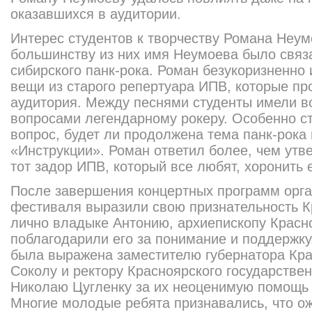
оказавшихся в аудитории.
Интерес студентов к творчеству Романа Неум
большинству из них имя Неумоева было связ
сибирского панк-рока. Роман безукоризненно 
вещи из старого репертуара ИПВ, которые пр
аудитория. Между песнями студенты имели в
вопросами легендарному рокеру. Особенно с
вопрос, будет ли продолжена тема панк-рока
«Инструкции». Роман ответил более, чем утве
тот задор ИПВ, который все любят, хоронить 
После завершения концертных программ орган
фестиваля выразили свою признательность К
лично владыке Антонию, архиепископу Красно
поблагодарили его за понимание и поддержку
была выражена заместителю губернатора Кра
Соколу и ректору Красноярского государствен
Николаю Цугленку за их неоценимую помощь
Многие молодые ребята признавались, что о