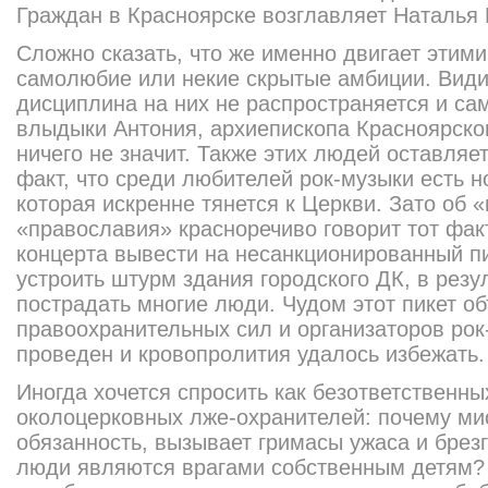
Граждан в Красноярске возглавляет Наталья 
Сложно сказать, что же именно двигает этим
самолюбие или некие скрытые амбиции. Види
дисциплина на них не распространяется и са
влыдыки Антония, архиепископа Красноярског
ничего не значит. Также этих людей оставля
факт, что среди любителей рок-музыки есть 
которая искренне тянется к Церкви. Зато об «
«православия» красноречиво говорит тот факт
концерта вывести на несанкционированный пи
устроить штурм здания городского ДК, в резу
пострадать многие люди. Чудом этот пикет 
правоохранительных сил и организаторов рок
проведен и кровопролития удалось избежать.
Иногда хочется спросить как безответственны
околоцерковных лже-охранителей: почему ми
обязанность, вызывает гримасы ужаса и брез
люди являются врагами собственным детям?