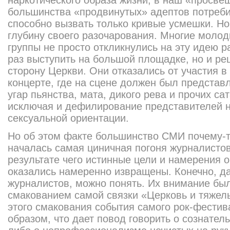
наркотического образа жизни, в наш «просве
большинства «продвинутых» адептов потреби
способно вызвать только кривые усмешки. Но
глубину своего разочарования. Многие молод
группы не просто откликнулись на эту идею 
раз выступить на большой площадке, но и ре
сторону Церкви. Они отказались от участия в
концерте, где на сцене должен был предста
угар пьянства, мата, дикого рева и прочих са
исключая и дефилирование представителей 
сексуальной ориентации.
Но об этом факте большинство СМИ почему-т
началась самая циничная погоня журналисто
результате чего истинные цели и намерения 
оказались намеренно извращены. Конечно, д
журналистов, можно понять. Их внимание бы
смакованием самой связки «Церковь и тяжелы
этого смакования события самого рок-фести
образом, что дает повод говорить о сознате