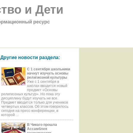
тво и Дети
рмационный ресурс
Другие новости раздела:
С 1 сентября школьники
начнут изучать основы
религиозной культуры
Уже с 1 сентября в
школах вводится новый
предмет «Основы
религиозных культур». Но пока эту
дисциплину будут изучать не все.
Предмет вводится только для учеников
четвертых классов. Об этом говорилось
сегодня на пресс-конференции, в
которой ...
В Чикаго прошла
Ассамблея
канонических