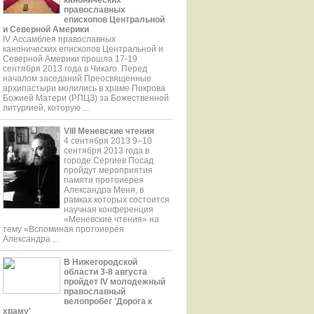
православных
епископов Центральной
и Северной Америки
IV Ассамблея православных
канонических епископов Центральной и
Северной Америки прошла 17-19
сентября 2013 года в Чикаго. Перед
началом заседаний Преосвященные
aрхипастыри молились в храме Покрова
Божией Матери (РПЦЗ) за Божественной
литургией, которую ...
VIII Меневские чтения
4 сентября 2013 9–10
сентября 2013 года в
городе Сергиев Посад
пройдут мероприятия
памяти протоиерея
Александра Меня, в
рамках которых состоится
научная конференция
«Меневские чтения» на
тему «Вспоминая протоиерея
Александра ...
В Нижегородской
области 3-8 августа
пройдет IV молодежный
православный
велопробег 'Дорога к
храму'