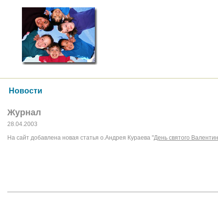
Новости
Журнал
28.04.2003
На сайт добавлена новая статья о.Андрея Кураева "
День святого Валенти