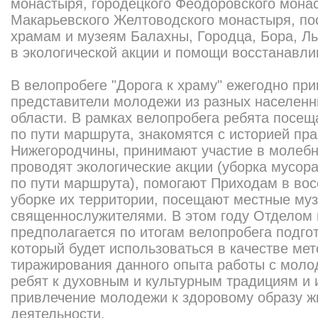
монастыря, городецкого Феодоровского монас
Макарьевского Желтоводского монастыря, по
храмам и музеям Балахны, Городца, Бора, Лы
в экологической акции и помощи восстанавл
В велопробеге "Дорога к храму" ежегодно пр
представители молодежи из разных населенн
области. В рамках велопробега ребята посе
по пути маршрута, знакомятся с историей пр
Нижегородчины, принимают участие в молебн
проводят экологические акции (уборка мусора
по пути маршрута), помогают Приходам в во
уборке их территории, посещают местные муз
священнослужителями. В этом году Отделом
предполагается по итогам велопробега подго
который будет использоваться в качестве ме
тиражирования данного опыта работы с мол
ребят к духовным и культурным традициям и 
привлечение молодежи к здоровому образу ж
деятельности.