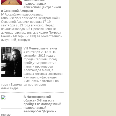
православных
епископов Центральной
и Северной Америки
IV Ассамблея православных
канонических епископов Центральной и
Северной Америки прошла 17-19
сентября 2013 года в Чикаго. Перед
началом заседаний Преосвященные
aрхипастыри молились в храме Покрова
Божией Матери (РПЦЗ) за Божественной
литургией, которую ...
VIII Меневские чтения
4 сентября 2013 9–10
сентября 2013 года в
городе Сергиев Посад
пройдут мероприятия
памяти протоиерея
Александра Меня, в
рамках которых состоится
научная конференция
«Меневские чтения» на
тему «Вспоминая протоиерея
Александра ...
В Нижегородской
области 3-8 августа
пройдет IV молодежный
православный
велопробег 'Дорога к
храму'