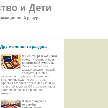
тво и Дети
рмационный ресурс
Другие новости раздела:
С 1 сентября школьники
начнут изучать основы
религиозной культуры
Уже с 1 сентября в
школах вводится новый
предмет «Основы
религиозных культур». Но пока эту
дисциплину будут изучать не все.
Предмет вводится только для учеников
четвертых классов. Об этом говорилось
сегодня на пресс-конференции, в
которой ...
В Чикаго прошла
Ассамблея
канонических